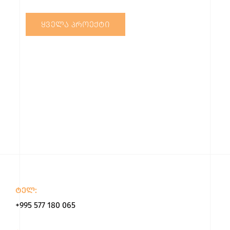
ᲧᲕᲔᲚᲐ ᲞᲠᲝᲔᲥᲢᲘ
ტელ:
+995 577 180 065