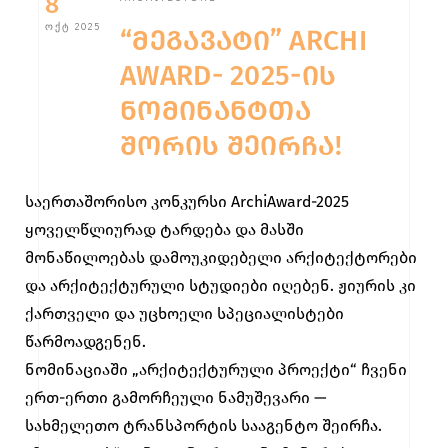
8
ᲝᲥᲢ 2025
“ᲛᲔᲒᲐᲕᲐᲢᲘ” ARCHI
AWARD- 2025-ᲘᲡ
ᲜᲝᲛᲘᲜᲐᲜᲢᲗᲐ
ᲨᲝᲠᲘᲡ ᲨᲔᲘᲠᲩᲐ!
საერთაშორისო კონკურსი ArchiAward-2025
ყოველწლიურად ტარდება და მასში
მონაწილოებას დამოუკიდებელი არქიტექტორები
და არქიტექტურული სტუდიები იღებენ. ჟიურის კი
ქართველი და უცხოელი სპეციალისტები
წარმოადგენენ.
ნომინაციაში „არქიტექტურული პროექტი“ ჩვენი
ერთ-ერთი გამორჩეული ნამუშევარი —
სახმელეთო ტრანსპორტის სააგენტო შეირჩა.