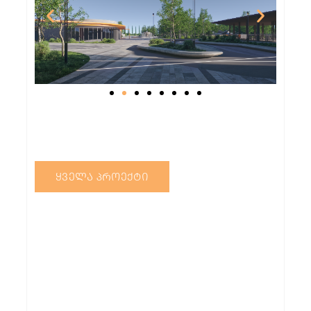
ᲧᲕᲔᲚᲐ ᲞᲠᲝᲔᲥᲢᲘ