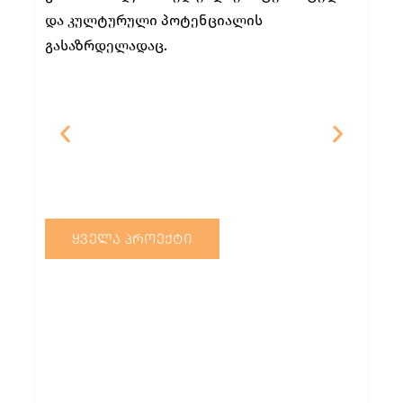
და კულტურული პოტენციალის
გასაზრდელადაც.
ᲧᲕᲔᲚᲐ ᲞᲠᲝᲔᲥᲢᲘ