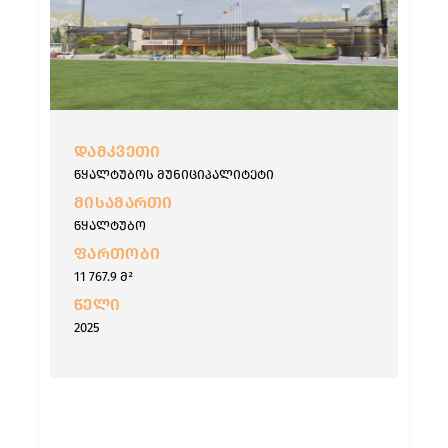
ᲓᲐᲛᲙᲕᲔᲗᲘ
წყალტუბოს მუნიციპალიტეტი
ᲛᲘᲡᲐᲛᲐᲠᲗᲘ
წყალტუბო
ᲤᲐᲠᲗᲝᲑᲘ
11 767.9 მ²
ᲬᲔᲚᲘ
2025